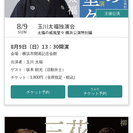
8/9
玉川太福独演会
太福の威風堂々 横浜公演特別編
SUN
8月9日（日）13：30開演
会場：横浜市開港記念会館
出演者：玉川 太福
ゲスト：坂本 頼光（活動弁士）
チケット：3,800円
（全席指定・税込)
ラルテ
チケット予約
チケット予約