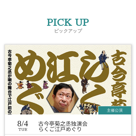
PICK UP
ピックアップ
8/4
古今亭菊之丞独演会
らくご江戸めぐり
TUE