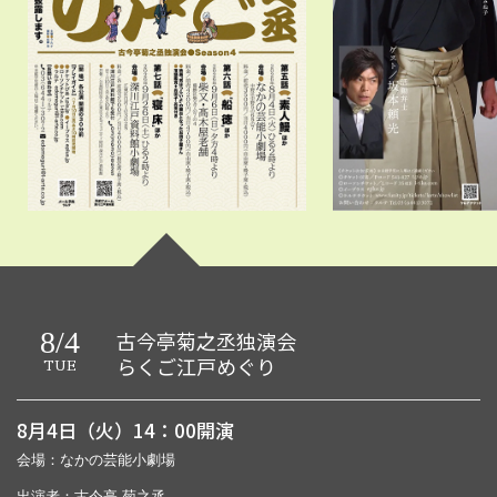
8/4
古今亭菊之丞独演会
らくご江戸めぐり
TUE
8月4日（火）14：00開演
会場：なかの芸能小劇場
出演者：古今亭 菊之丞