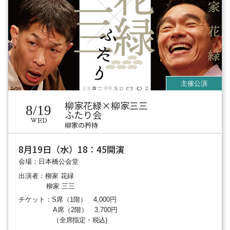
柳家花緑×柳家三三
8/19
ふたり会
WED
柳家の矜持
8月19日（水）18：45開演
会場：日本橋公会堂
出演者：柳家 花緑
柳家 三三
チケット：S席（1階） 4,000円
A席（2階） 3,700円
（全席指定・税込)