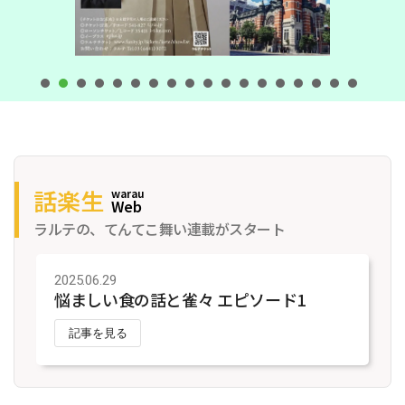
話楽生
warau
Web
ラルテの、てんてこ舞い連載がスタート
2025.06.29
悩ましい食の話と雀々 エピソード1
記事を見る